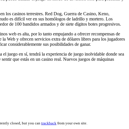
 en los casinos terrestres. Red Dog, Guerra de Casino, Keno,
nudo es difícil ver en sus homólogos de ladrillo y mortero. Los
dedor de 100 bandidos armados y de siete dígitos botes progresivos.
sinos web es alta, por lo tanto empujando a ofrecer recompensas de
 la Web y ofrecen servicios extra de dólares libres para los jugadores
icar considerablemente sus posibilidades de ganar.
ta el juego en sí, tendrá la experiencia de juego inolvidable donde sea
ce sentir que estás en un casino real. Nuevos juegos de máquinas
rrently closed, but you can
trackback
from your own site.