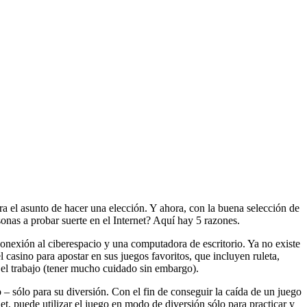
a el asunto de hacer una elección. Y ahora, con la buena selección de
sonas a probar suerte en el Internet? Aquí hay 5 razones.
onexión al ciberespacio y una computadora de escritorio. Ya no existe
l casino para apostar en sus juegos favoritos, que incluyen ruleta,
 el trabajo (tener mucho cuidado sin embargo).
ro – sólo para su diversión. Con el fin de conseguir la caída de un juego
et, puede utilizar el juego en modo de diversión sólo para practicar y