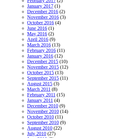
February 2017
(2)
January 2017
(1)
December 2016
(2)
November 2016
(3)
October 2016
(4)
June 2016
(1)
May 2016
(2)
April 2016
(9)
March 2016
(13)
February 2016
(11)
January 2016
(12)
December 2015
(10)
November 2015
(12)
October 2015
(13)
September 2015
(11)
August 2015
(3)
March 2011
(8)
February 2011
(15)
January 2011
(4)
December 2010
(9)
November 2010
(14)
October 2010
(11)
September 2010
(9)
August 2010
(22)
July 2010
(27)