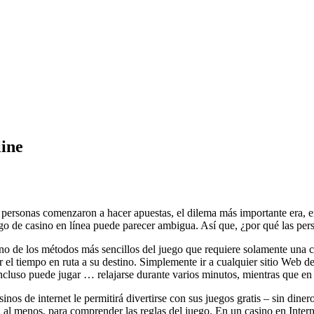
line
 personas comenzaron a hacer apuestas, el dilema más importante era, er
uego de casino en línea puede parecer ambigua. Así que, ¿por qué las per
o de los métodos más sencillos del juego que requiere solamente una c
r el tiempo en ruta a su destino. Simplemente ir a cualquier sitio Web de
cluso puede jugar … relajarse durante varios minutos, mientras que en
inos de internet le permitirá divertirse con sus juegos gratis – sin dine
, al menos, para comprender las reglas del juego. En un casino en Intern