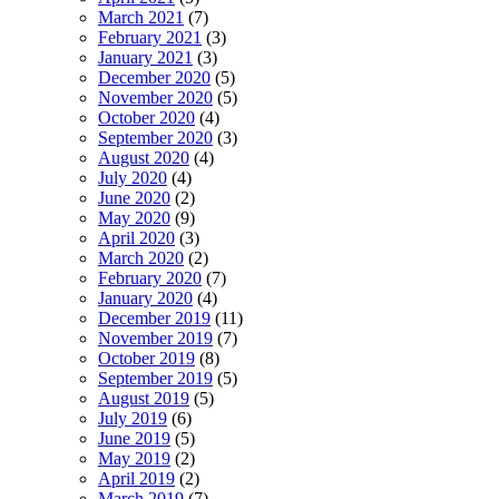
March 2021
(7)
February 2021
(3)
January 2021
(3)
December 2020
(5)
November 2020
(5)
October 2020
(4)
September 2020
(3)
August 2020
(4)
July 2020
(4)
June 2020
(2)
May 2020
(9)
April 2020
(3)
March 2020
(2)
February 2020
(7)
January 2020
(4)
December 2019
(11)
November 2019
(7)
October 2019
(8)
September 2019
(5)
August 2019
(5)
July 2019
(6)
June 2019
(5)
May 2019
(2)
April 2019
(2)
March 2019
(7)