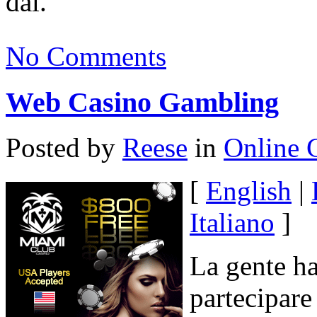
dal.
No Comments
Web Casino Gambling
Posted by
Reese
in
Online 
[
English
|
Italiano
]
La gente ha
partecipare 