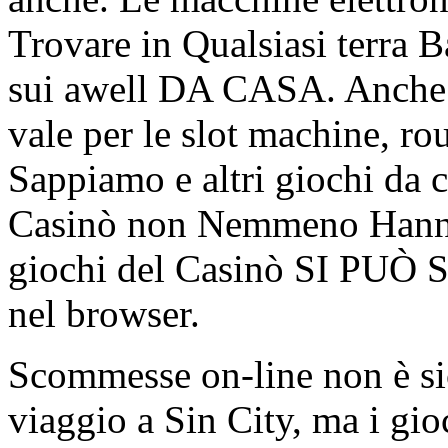
Trovare in Qualsiasi terra 
sui awell DA CASA. Anche pe
vale per le slot machine, ro
Sappiamo e altri giochi da 
Casinò non Nemmeno Hanno 
giochi del Casinò SI PUÒ S
nel browser.
Scommesse on-line non è si
viaggio a Sin City, ma i gi