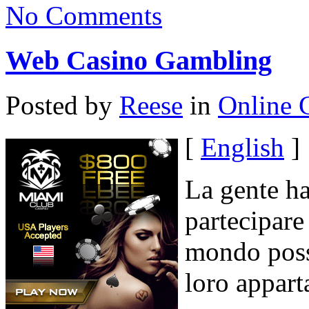
No Comments
Web Casino Gambling
Posted by
Reese
in
Online 
[
English
]
La gente ha
partecipare 
mondo poss
loro appar