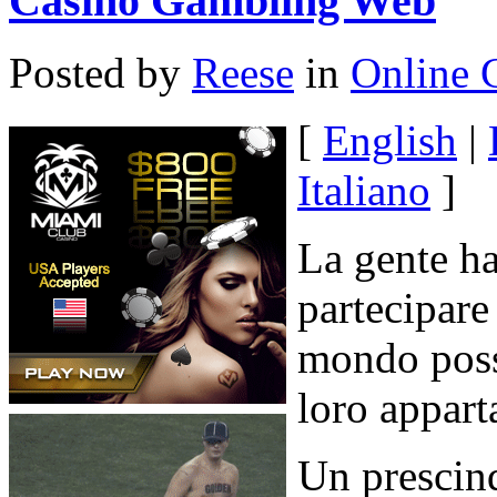
Casino Gambling Web
Posted by
Reese
in
Online 
[
English
|
Italiano
]
La gente ha
partecipare 
mondo poss
loro appar
Un prescind