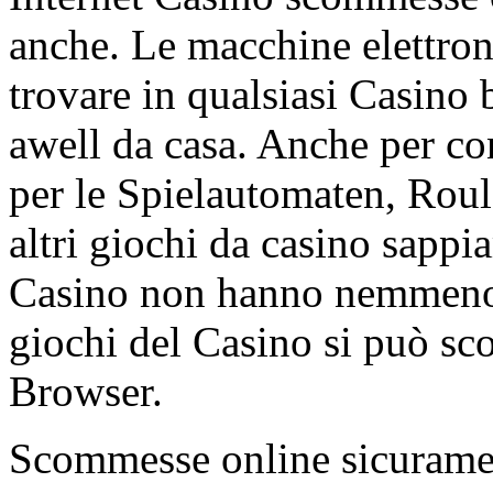
anche. Le macchine elettron
trovare in qualsiasi Casino 
awell da casa. Anche per con
per le Spielautomaten, Roul
altri giochi da casino sapp
Casino non hanno nemmeno b
giochi del Casino si può sc
Browser.
Scommesse online sicurame