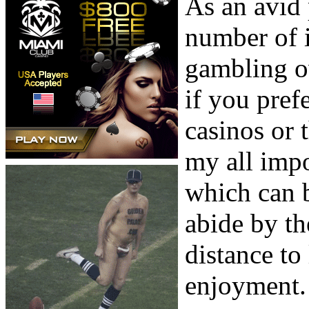
As an avid 
number of 
gambling ov
if you prefe
casinos or 
my all impo
which can 
abide by th
distance to
enjoyment.