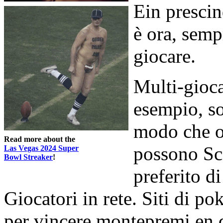
Ein prescin
è ora, semp
giocare.
Multi-gioca
esempio, so
modo che o
Read more about the
possono Sc
Las Vegas 2024 Super
Bowl Streaker
!
preferito di
Giocatori in rete. Siti di po
per vincere montepremi en d