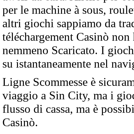
per le machine à sous, roule
altri giochi sappiamo da tr
téléchargement Casinò non 
nemmeno Scaricato. I gioch
su istantaneamente nel navi
Ligne Scommesse è sicurame
viaggio a Sin City, ma i gio
flusso di cassa, ma è possibi
Casinò.