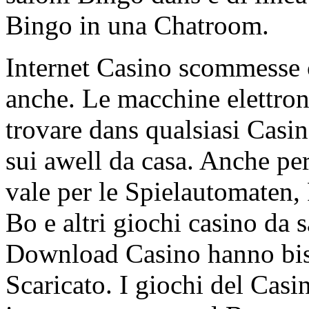
Bingo in una Chatroom.
Internet Casino scommesse c
anche. Le macchine elettron
trovare dans qualsiasi Casin
sui awell da casa. Anche per
vale per le Spielautomaten, 
Bo e altri giochi casino da 
Download Casino hanno bi
Scaricato. I giochi del Cas