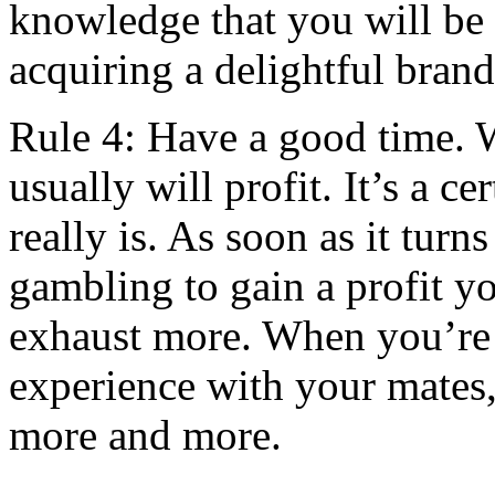
knowledge that you will be 
acquiring a delightful bran
Rule 4: Have a good time. 
usually will profit. It’s a c
really is. As soon as it turn
gambling to gain a profit yo
exhaust more. When you’re 
experience with your mates,
more and more.