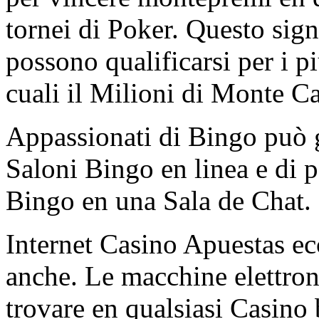
tornei di Poker. Questo sign
possono qualificarsi per i pi
cuali il Milioni di Monte C
Appassionati di Bingo può g
Saloni Bingo en linea e di p
Bingo en una Sala de Chat.
Internet Casino Apuestas ec
anche. Le macchine elettron
trovare en qualsiasi Casino 